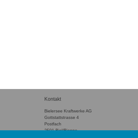
Kontakt
Bielersee Kraftwerke AG
Gottstattstrasse 4
Postfach
2501 Biel/Bienne