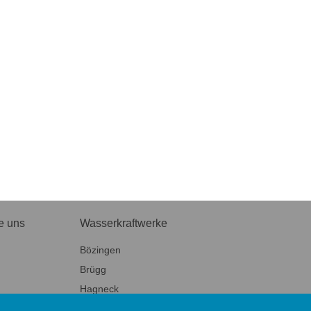
e uns
Wasserkraftwerke
Bözingen
Brügg
Hagneck